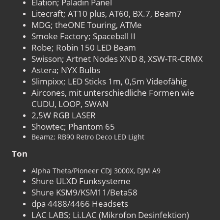
Elation; Paladin Panel
Litecraft; AT10 plus, AT60, BX.7, Beam7
MDG; theONE Touring, ATMe
Smoke Factory; Spaceball II
Robe; Robin 150 LED Beam
Swisson; Artnet Nodes XND 8, XSW-TR-CRMX
Astera; NYX Bulbs
Slimpixx; LED Sticks 1m, 0,5m Videofähig
Aircones, mit unterschiedliche Formen wie
CUDU, LOOP, SWAN
2,5W RGB LASER
Showtec; Phantom 65
Beamz; RB90 Retro Deco LED Light
Ton
Alpha Theta/Pioneer CDJ 3000X, DJM A9
Shure ULXD Funksysteme
Shure KSM9/KSM11/Beta58
dpa 4488/4466 Headsets
LAC LABS; Li.LAC (Mikrofon Desinfektion)